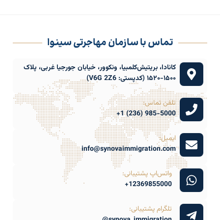
تماس با سازمان مهاجرتی سینوا
کانادا، بریتیش‌کلمبیا، ونکوور، خیابان جورجیا غربی، پلاک
۱۵۰۰-۱۵۲۰ (کدپستی: V6G 2Z6)
تلفن تماس:
985-5000 (236) 1+
ایمیل:
info@synovaimmigration.com
واتس‌اپ پشتیبانی:
12369855000+
تلگرام پشتیبانی:
synova_immigration@