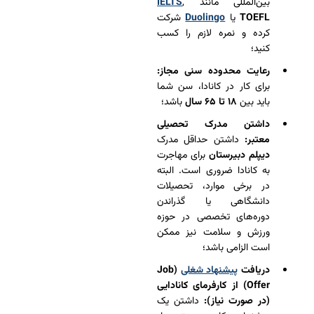
بین‌المللی مانند
,
IELTS
TOEFL
یا
Duolingo
شرکت
کرده و نمره لازم را کسب
کنید؛
رعایت محدوده سنی مجاز:
برای کار در کانادا، سن شما
باید بین
۱۸ تا ۶۵ سال
باشد؛
داشتن مدرک تحصیلی
معتبر:
داشتن حداقل مدرک
دیپلم دبیرستان
برای مهاجرت
به کانادا ضروری است. البته
در برخی موارد، تحصیلات
دانشگاهی یا گذراندن
دوره‌های تخصصی در حوزه
ورزش و سلامت نیز ممکن
است الزامی باشد؛
دریافت
پیشنهاد شغلی
(Job
Offer) از کارفرمای کانادایی
(در صورت نیاز):
داشتن یک