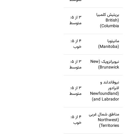
متوسط
بریتیش کلمبیا
۳ از ۵:
(British
متوسط
Columbia)
مانیتوبا
۴ از ۵:
(Manitoba)
خوب
نیوبرانزویک (New
۳ از ۵:
Brunswick)
متوسط
نیوفاندلند و
لابرادور
۳ از ۵:
(Newfoundland
متوسط
and Labrador)
مناطق شمال غربی
۴ از ۵:
(Northwest
خوب
Territories)