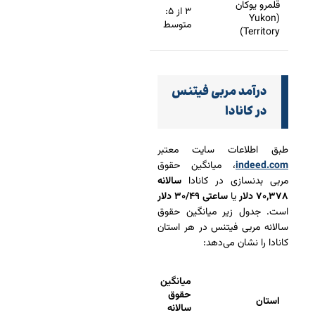
قلمرو یوکان
۳ از ۵:
(Yukon
متوسط
Territory)
درآمد مربی فیتنس
در کانادا
طبق اطلاعات سایت معتبر
indeed.com
، میانگین حقوق
مربی بدنسازی در کانادا
سالانه
۷۰,۳۷۸ دلار
یا
ساعتی ۳۰/۴۹ دلار
است. جدول زیر میانگین حقوق
سالانه مربی فیتنس در هر استان
کانادا را نشان می‌دهد:
میانگین
حقوق
استان
سالانه