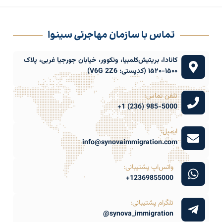
تماس با سازمان مهاجرتی سینوا
کانادا، بریتیش‌کلمبیا، ونکوور، خیابان جورجیا غربی، پلاک
۱۵۰۰-۱۵۲۰ (کدپستی: V6G 2Z6)
تلفن تماس:
985-5000 (236) 1+
ایمیل:
info@synovaimmigration.com
واتس‌اپ پشتیبانی:
12369855000+
تلگرام پشتیبانی:
synova_immigration@