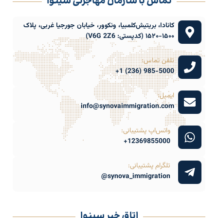
تماس با سازمان مهاجرتی سینوا
کانادا، بریتیش‌کلمبیا، ونکوور، خیابان جورجیا غربی، پلاک
۱۵۰۰-۱۵۲۰ (کدپستی: V6G 2Z6)
تلفن تماس:
985-5000 (236) 1+
ایمیل:
info@synovaimmigration.com
واتس‌اپ پشتیبانی:
12369855000+
تلگرام پشتیبانی:
synova_immigration@
اتاق خبر سینوا