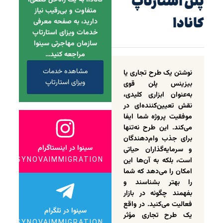
پلن استارتاپ
کانادا، به یک راه‌حل قطعی،
متفاوت و بی‌رقیب نیاز
کانادا
دارید، به صفحه معرفی
خدمات ویزای استارتاپ
سازمان مهاجرتی سینوا
مراجعه کنید…
مشاهده خدمات
نوشتن یک طرح تجاری یا
ویزای استارتاپ
بیزینس پلن قوی
به‌عنوان ابزاری کلیدی،
نقش تعیین‌کننده‌ای در
موفقیت پروژه شما ایفا
می‌کند. این طرح نه‌تنها
برای جذب وام‌دهندگان
سینوا در اینستاگرام
و سرمایه‌گذاران حیاتی
است، بلکه به آن‌ها این
SYNOVAIMMIGRATION
امکان را می‌دهد که شما
را بهتر بشناسند و
بفهمند چگونه در بازار
فعالیت می‌کنید. در واقع
سینوا در تلگرام
یک طرح تجاری مؤثر
SYNOVAIMMIGRATION