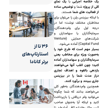
یک خلاصه اجرایی
با
یک نمای
کلی از پروژه
شما و
توضیحی ساده
از فعالیت های شما
هستند.
با اینکه بیزینس پلن را می‌توان برای
مخاطبان مختلف نوشت؛ اما در
درجه اول برای وام‌دهندگان،
سرمایه‌گذاران یا سهامداران و
شرکت‌های حمایتی (Venture
Capital Fund) آماده می‌شود.
۳۶ تا از
بسیار مهم است که طرح خود را
استارتاپ‌های
به‌صورت ویژه برای مخاطب یعنی
سرمایه‌گذاران و سهامداران آماده
برتر کانادا
کنید؛ چون اغلب آنها می‌خواهند
بازدهی بالقوه و اهداف تجاری
دراز مدت شما را در بیزینس
جاری ببینند و برآورد کنند.
همچنین وام‌دهندگان به‌طور کلی
می‌خواهند بدانند که شما چگونه
می‌توانید وام دریافتی را بازپرداخت
کنید و اینکه آیا به‌عنوان صاحب
کسب‌وکار به‌اندازه کافی آماده‌اید تا