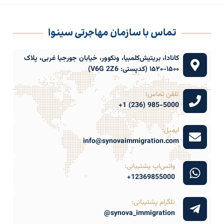
تماس با سازمان مهاجرتی سینوا
کانادا، بریتیش‌کلمبیا، ونکوور، خیابان جورجیا غربی، پلاک
۱۵۰۰-۱۵۲۰ (کدپستی: V6G 2Z6)
تلفن تماس:
985-5000 (236) 1+
ایمیل:
info@synovaimmigration.com
واتس‌اپ پشتیبانی:
12369855000+
تلگرام پشتیبانی:
synova_immigration@