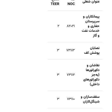
عنوان شغلی
TEER
NOC
پیمانکاران و
سرپرستان
حفاری و
۸۲۰۲۱
۲
خدمات نفت
و گاز
نصابان
۳
۷۳۱۱۳
پوشش کف
نقاشان و
دکوراتورها
(به‌جز
۷۳۱۱۲
۳
دکوراتورهای
داخلی)
سقف‌سازان و
۳
۷۳۱۱۰
شینگل‌کاران