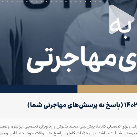
رات ویزای تحصیلی کانادا، پیش‌بینی درصد پذیرش و رد ویزای تحصیلی ایرانیان، وضع
یگری که شاید پاسخ به پرسش شما هم باشد. برای جزئیات کامل و پاسخ به سوالات خود، حتما این ویدیو 