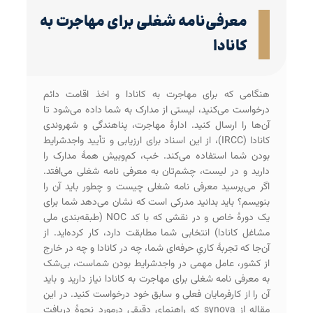
معرفی‌‌نامه شغلی برای مهاجرت به
کانادا
هنگامی که برای مهاجرت به کانادا و اخذ اقامت دائم
درخواست می‌کنید، لیستی از مدارک به شما داده می‌شود تا
آن‌ها را ارسال کنید. ادارۀ مهاجرت، پناهندگی و شهروندی
کانادا (IRCC)، از این اسناد برای ارزیابی و تأیید واجد‌شرایط
بودن شما استفاده می‌کند. خب، کم‌و‌بیش همۀ مدارک را
دارید و در لیست، چشم‌تان به معرفی نامه شغلی می‌افتد.
اگر می‌پرسید معرفی‌ نامه شغلی چیست و چطور باید آن را
بنویسم؟ باید بدانید مدرکی است که نشان می‌دهد شما برای
یک دورۀ خاص و در نقشی که با کد NOC (طبقه‌بندی ملی
مشاغل کانادا) انتخابی شما مطابقت دارد، کار کرده‌اید. از
آن‌جا که تجربۀ کاریِ حرفه‌ای شما، چه در کانادا و چه در خارج
از کشور، عامل مهمی در واجد‌شرایط بودن شماست، بی‌شک
به معرفی‌ نامه شغلی برای مهاجرت به کانادا نیاز دارید و باید
آن را از کارفرمایان فعلی و سابق خود درخواست کنید. در این
مقاله از synova که راهنمای دقیقی درمورد نحوۀ دریافت