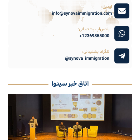
ایمیل:
info@synovaimmigration.com
واتس‌اپ پشتیبانی:
12369855000+
تلگرام پشتیبانی:
synova_immigration@
اتاق خبر سینوا