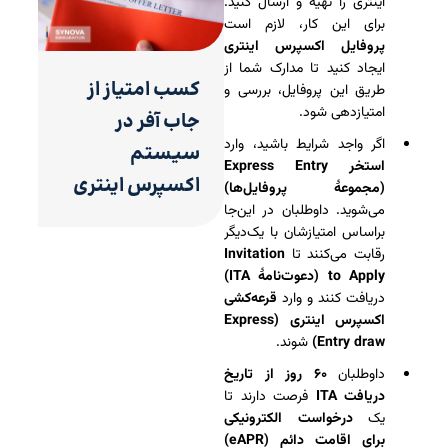
اینتری را تهیه و ارسال کنید.
برای این کار، لازم است
پروفایل اکسپرس اینتری
ایجاد کنید تا مدارک شما از
کسب امتیاز از
طریق این پروفایل، بررسی و
امتیازدهی شود.
جاب آفر در
اگر واجد شرایط باشید، وارد
سیستم
استخر
Express Entry
اکسپرس اینتری
(مجموعۀ پروفایل‌ها)
می‌شوید. داوطلبان در این‌جا
براساس امتیازشان با یک‌دیگر
رقابت می‌کنند تا
Invitation
to Apply (دعوت‌نامۀ ITA)
دریافت کنند و وارد
قرعه‌کشی‌
اکسپرس اینتری (Express
Entry draw)
شوند.
داوطلبان
۶۰ روز از تاریخ
دریافت ITA
فرصت دارند تا
یک
درخواست الکترونیکی
برای اقامت دائم (eAPR)