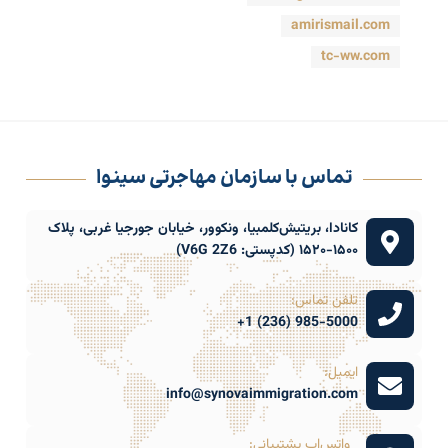
amirismail.com
tc-ww.com
تماس با سازمان مهاجرتی سینوا
کانادا، بریتیش‌کلمبیا، ونکوور، خیابان جورجیا غربی، پلاک
۱۵۰۰-۱۵۲۰ (کدپستی: V6G 2Z6)
تلفن تماس:
985-5000 (236) 1+
ایمیل:
info@synovaimmigration.com
واتس‌اپ پشتیبانی: