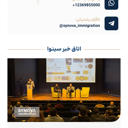
12369855000+
تلگرام پشتیبانی:
synova_immigration@
اتاق خبر سینوا