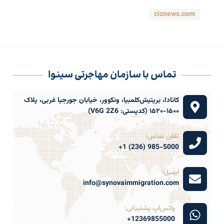
cicnews.com
تماس با سازمان مهاجرتی سینوا
کانادا، بریتیش‌کلمبیا، ونکوور، خیابان جورجیا غربی، پلاک
۱۵۰۰-۱۵۲۰ (کدپستی: V6G 2Z6)
تلفن تماس:
985-5000 (236) 1+
ایمیل:
info@synovaimmigration.com
واتس‌اپ پشتیبانی:
12369855000+