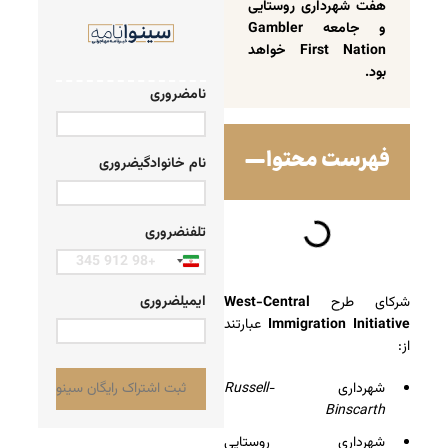
هفت شهرداری روستایی
و جامعه Gambler
First Nation خواهد
بود.
نام
ضروری
فهرست محتوا
نام خانوادگی
ضروری
تلفن
ضروری
Iran
+98
ایمیل
ضروری
شرکای طرح
West-Central
Immigration Initiative
عبارتند
از:
شهرداری
Russell-
Binscarth
شهرداری روستایی