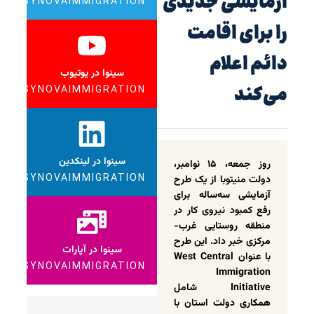
آزمایشی جدیدی
SYNOVAIMMIGRATION
را برای اقامت
دائم اعلام
سینوا در یوتیوب
می‌کند
SYNOVAIMMIGRATION
سینوا در لینکدین
روز جمعه، ۱۵ نوامبر،
SYNOVAIMMIGRATION
دولت منیتوبا از یک طرح
آزمایشی سه‌ساله برای
رفع کمبود نیروی کار در
منطقه روستایی غرب-
مرکزی خبر داد. این طرح
سینوا در آپارات
با عنوان West Central
SYNOVAIMMIGRATION
Immigration
Initiative شامل
همکاری دولت استان با