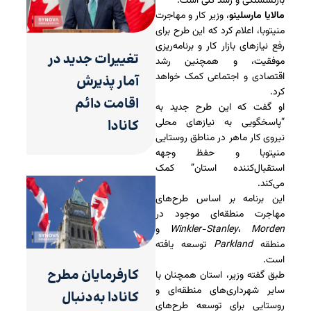
بازنشستگی و رشد کلی است.
مالایا مارسلینو
، وزیر کار و مهاجرت
منیتوبا، اعلام کرد که این طرح برای
رفع نیازهای بازار کار و برنامه‌ریزی
تغییرات جدید در
موفقیت، و همچنین رشد
اقتصادی و اجتماعی کمک خواهد
آمار پذیرش
کرد.
اقامت دائم
او گفت که این طرح جدید به
“پاسخگویی به نیازهای محلی
کانادا
نیروی کار ماهر در مناطق روستایی
منیتوبا و حفظ وجهه
استقبال‌کننده استان” کمک
می‌کند.
این برنامه بر اساس طرح‌های
مهاجرت منطقه‌ای موجود در
Morden
،
Winkler-Stanley
و
منطقه
Parkland
توسعه یافته
است.
کارفرمایان مطرح
طبق گفته وزیر، استان همچنان با
سایر شهرداری‌های منطقه‌ای و
کانادا به‌دنبال
روستایی برای توسعه طرح‌های