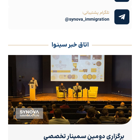
تلگرام پشتیبانی:
synova_immigration@
اتاق خبر سینوا
برگزاری دومین سمینار تخصصی