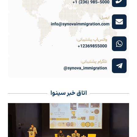
985-5000 (236) 1+
ایمیل:
info@synovaimmigration.com
واتس‌اپ پشتیبانی:
12369855000+
تلگرام پشتیبانی:
synova_immigration@
اتاق خبر سینوا