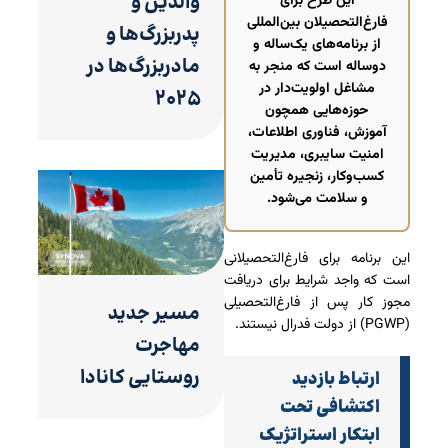
والدین و
این طرح برای
فارغ‌التحصیلان بین‌المللی
پدربزرگ‌ها و
از برنامه‌های یک‌ساله و
مادربزرگ‌ها در
دوساله است که منجر به
مشاغل اولویت‌دار در
۲۰۲۵
حوزه‌هایی همچون
آموزش، فناوری اطلاعات،
امنیت سایبری، مدیریت
کسب‌وکار، زنجیره تأمین
و سلامت می‌شود.
این برنامه برای فارغ‌التحصیلانی
است که واجد شرایط برای دریافت
مجوز کار پس از فارغ‌التحصیلی
مسیر جدید
(PGWP) از دولت فدرال نیستند.
مهاجرت
روستایی کانادا
ارتباط بازدید
اکتشافی تحت
ابتکار استراتژیک