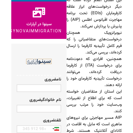
این استان اعلام کرده است که
دیگر درخواست‌های ابراز علاقه
کارفرمایان (EOIs) تحت برنامه
مهاجرت اقیانوس اطلس (AIP) را
سینوا در آپارات
پذیرش یا پردازش نمی‌کند.
SYNOVAIMMIGRATION
نیوبرانزویک همچنان
درخواست‌های متقاضیانی را که
فرم کامل تأییدیه کارفرما را ارسال
کرده‌اند، بررسی می‌کند.
همچنین، افرادی که دعوت‌نامه
برای درخواست (ITA) از کارفرما
دریافت کرده‌اند، می‌توانند
درخواست تأییدیه کارفرمای خود را
نام
ضروری
ارائه دهند.
این استان از متقاضیان خواسته
است که برای اطلاع از تغییرات،
نام خانوادگی
ضروری
وب‌سایت خود را مرتب بررسی
کنند.
AIP مسیر مهاجرتی برای نیروهای
تلفن
ضروری
ماهری است که مایل به اقامت در
Iran
کانادای آتلانتیک هستند. شرط