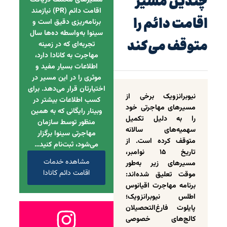
چندین مسیر
مسیرهای مختلف دریافت
اقامت دائم (PR) نیازمند
اقامت دائم را
برنامه‌ریزی دقیق است و
سینوا به‌واسطه ده‌ها سال
متوقف می‌کند
تجربه‌ای که در زمینه
مهاجرت به کانادا دارد،
اطلاعات بسیار مفید و
موثری را در این مسیر در
اختیارتان قرار می‌دهد. برای
نیوبرانزویک برخی از
کسب اطلاعات بیشتر در
مسیرهای مهاجرتی خود
وبینار رایگانی که به همین
را به دلیل تکمیل
منظور توسط سازمان
سهمیه‌های سالانه
مهاجرتی سینوا برگزار
متوقف کرده است. از
می‌شود، ثبت‌نام کنید…
تاریخ ۱۵ نوامبر،
مشاهده خدمات
مسیرهای زیر به‌طور
اقامت دائم کانادا
موقت تعلیق شده‌اند:
برنامه مهاجرت اقیانوس
اطلس نیوبرانزویک؛
پایلوت فارغ‌التحصیلان
کالج‌های خصوصی