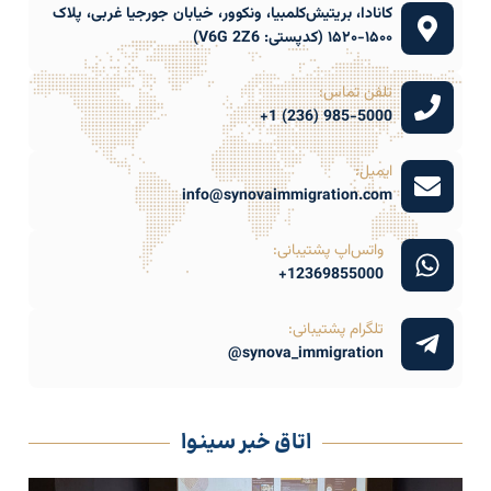
کانادا، بریتیش‌کلمبیا، ونکوور، خیابان جورجیا غربی، پلاک
۱۵۰۰-۱۵۲۰ (کدپستی: V6G 2Z6)
تلفن تماس:
985-5000 (236) 1+
ایمیل:
info@synovaimmigration.com
واتس‌اپ پشتیبانی:
12369855000+
تلگرام پشتیبانی:
synova_immigration@
اتاق خبر سینوا