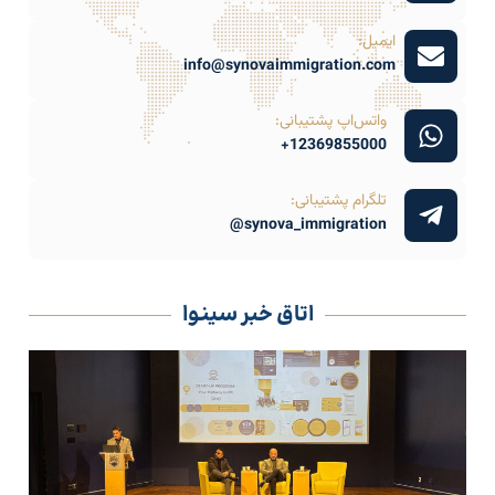
ایمیل:
info@synovaimmigration.com
واتس‌اپ پشتیبانی:
12369855000+
تلگرام پشتیبانی:
synova_immigration@
اتاق خبر سینوا