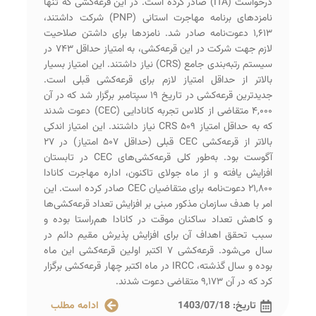
درخواست (ITA) صادر کرده است. در این قرعه‌کشی که تنها
نامزدهای برنامه مهاجرت استانی (PNP) شرکت داشتند،
۱,۶۱۳ دعوت‌نامه صادر شد. نامزدها برای داشتن صلاحیت
لازم جهت شرکت در این قرعه‌کشی، به امتیاز حداقل ۷۴۳ در
سیستم رتبه‌بندی جامع (CRS) نیاز داشتند. این امتیاز بسیار
بالاتر از حداقل امتیاز لازم برای قرعه‌کشی قبلی است.
جدیدترین قرعه‌کشی در تاریخ ۱۹ سپتامبر برگزار شد که در آن
۴,۰۰۰ متقاضی از کلاس تجربه کانادایی (CEC) دعوت شدند
که به حداقل امتیاز ۵۰۹ CRS نیاز داشتند. این امتیاز اندکی
بالاتر از قرعه‌کشی CEC قبلی (حداقل ۵۰۷ امتیاز) در ۲۷
آگوست بود. به‌طور کلی قرعه‌کشی‌های CEC در تابستان
افزایش یافته و از ماه جولای تاکنون، اداره مهاجرت کانادا
۲۱,۸۰۰ دعوت‌نامه برای متقاضیان CEC صادر کرده است. این
امر با هدف سازمان مذکور مبنی بر افزایش تعداد قرعه‌کشی‌ها
و کاهش تعداد ساکنان موقت در کانادا هم‌راستا بوده و
سبب تحقق اهداف آن برای افزایش پذیرش مقیم دائم در
سال می‌شود. قرعه‌کشی ۷‌ اکتبر اولین قرعه‌کشی این ماه
بوده و سال گذشته، IRCC در ماه اکتبر چهار قرعه‌کشی برگزار
کرد که در آن ۹,۱۷۳ متقاضی دعوت شدند.
تاریخ:
1403/07/18
ادامه مطلب