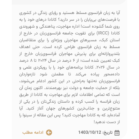
آیا به زبان فرانسوی مسلط هستید و رؤیای زندگی در کشوری
با فرصت‌های بی‌پایان را در سر دارید؟ کانادا درهای خود را به
روی شما گشوده است! اداره مهاجرت، پناهندگی و شهروندی
کانادا (IRCC) برای تقویت جامعه فرانسوی‌زبان در خارج از
استان کبک، مسیرهای مهاجرتی ویژه‌ای را برای متقاضیان
مسلط به زبان فرانسوی طراحی کرده است. حتی اهداف
بلندپروازانه‌ای برای پذیرش مهاجران فرانسوی‌زبان خارج از
کبک تعیین شده است؛ از ۶ درصد در سال ۲۰۲۴ تا ۸ درصد
در سال ۲۰۲۶. کانادا برنامه‌های خود را با رویکردی علمی و
داده‌محور پیاده می‌کند تا مطمئن شود تازه‌واردان
فرانسوی‌زبان نه‌تنها به‌راحتی در این کشور ادغام می‌شوند،
بلکه از حمایت جامعه و دولت نیز بهره‌مندند. اکنون زمان آن
است که تمامی اطلاعات لازم برای مهاجرت به کانادا از طریق
زبان فرانسه را کسب کرده و داستان زندگی‌تان را در یکی از
متنوع‌ترین و جذاب‌ترین کشورهای جهان آغاز کنید. آیا
آماده‌اید که به کانادا مهاجرت کنید؟ پس این مقاله از سینوا را
از دست ندهید!
تاریخ:
1403/10/12
ادامه مطلب