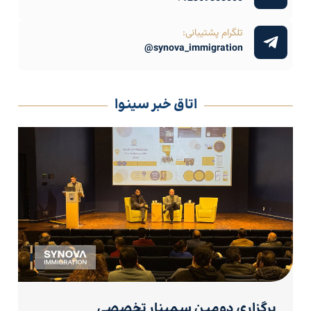
تلگرام پشتیبانی:
synova_immigration@
اتاق خبر سینوا
برگزاری دومین سمینار تخصصی