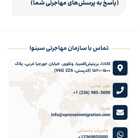
(پاسخ به پرسش‌های مهاجرتی شما)
تماس با سازمان مهاجرتی سینوا
کانادا، بریتیش‌کلمبیا، ونکوور، خیابان جورجیا غربی، پلاک
۱۵۰۰-۱۵۲۰ (کدپستی: V6G 2Z6)
تلفن تماس:
985-5000 (236) 1+
ایمیل:
info@synovaimmigration.com
واتس‌اپ پشتیبانی:
12369855000+