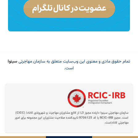
تمام حقوق مادی و معنوی این وب‌سایت متعلق به سازمان مهاجرتی
سینوا
است.
سازمان مهاجرتی سینوا دارنده مجوز L3 از کالج مشاوران مهاجرت و شهروندی کانادا (CICC)
است. مجوز RCIC-IRB با کد R706125 تاییدکننده صلاحیت مشاوران این مجموعه برای امور
مهاجرتی کاناداست.