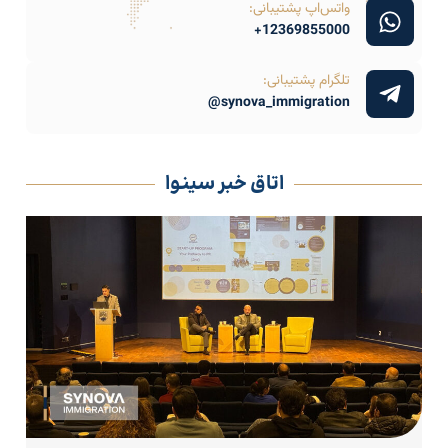
واتس‌اپ پشتیبانی:
12369855000+
تلگرام پشتیبانی:
synova_immigration@
اتاق خبر سینوا