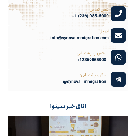
تلفن تماس:
985-5000 (236) 1+
ایمیل:
info@synovaimmigration.com
واتس‌اپ پشتیبانی:
12369855000+
تلگرام پشتیبانی:
synova_immigration@
اتاق خبر سینوا