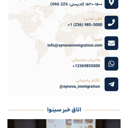
۱۵۰۰-۱۵۲۰ (کدپستی: V6G 2Z6)
تلفن تماس:
985-5000 (236) 1+
ایمیل:
info@synovaimmigration.com
واتس‌اپ پشتیبانی:
12369855000+
تلگرام پشتیبانی:
synova_immigration@
اتاق خبر سینوا