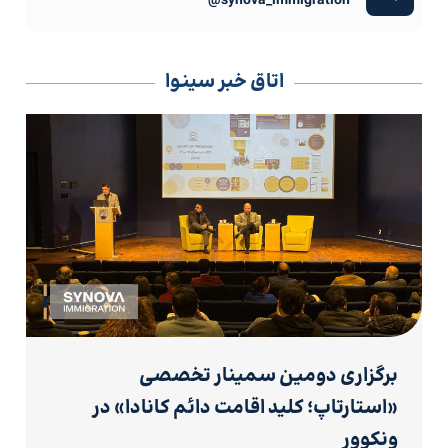
synova_immigration@
اتاق خبر سینوا
برگزاری دومین سمینار تخصصی
«استارتاپ؛ کلید اقامت دائم کانادا» در
ونکوور