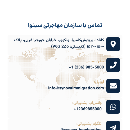
تماس با سازمان مهاجرتی سینوا
کانادا، بریتیش‌کلمبیا، ونکوور، خیابان جورجیا غربی، پلاک
۱۵۰۰-۱۵۲۰ (کدپستی: V6G 2Z6)
تلفن تماس:
985-5000 (236) 1+
ایمیل:
info@synovaimmigration.com
واتس‌اپ پشتیبانی:
12369855000+
تلگرام پشتیبانی: