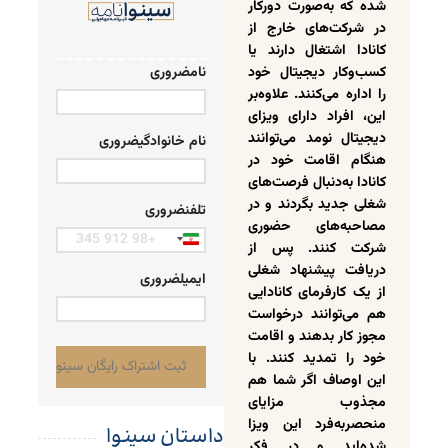
شده که به‌صورت دورکار
در شرکت‌های خارج از
کانادا اشتغال دارند یا
کسب‌وکار دیجیتال خود
نام
ضروری
را اداره می‌کنند. علاوه‌بر
این، افراد دارای ویزای
دیجیتال نومد می‌توانند
نام خانوادگی
ضروری
هنگام اقامت خود در
کانادا به‌دنبال فرصت‌های
شغلی جدید بگردند و در
تلفن
ضروری
مصاحبه‌های حضوری
Iran
شرکت کنند. پس از
+98
دریافت پیشنهاد شغلی
ایمیل
ضروری
از یک کارفرمای کانادایی
هم می‌توانند درخواست
مجوز کار بدهند و اقامت
خود را تمدید کنند. با
این اوصاف اگر شما هم
مجذوب مزایای
منحصربه‌فرد این ویزا
داستان سینوا
شده‌اید و در فکر