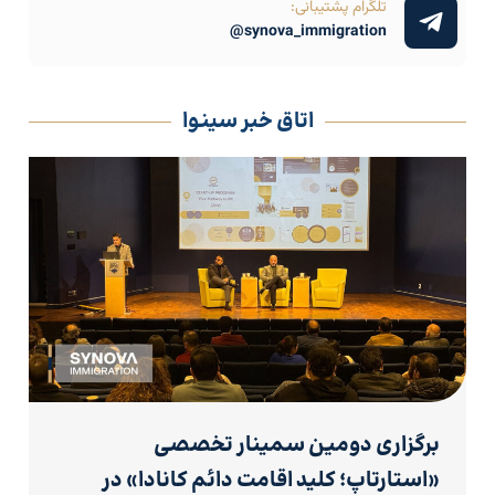
تلگرام پشتیبانی:
synova_immigration@
اتاق خبر سینوا
برگزاری دومین سمینار تخصصی
«استارتاپ؛ کلید اقامت دائم کانادا» در