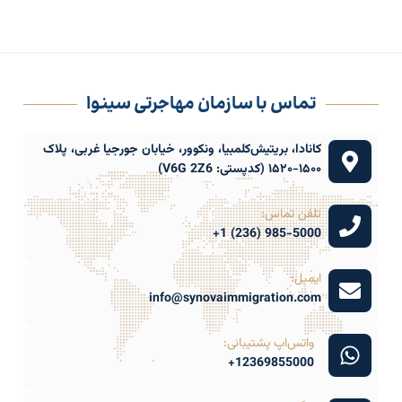
تماس با سازمان مهاجرتی سینوا
کانادا، بریتیش‌کلمبیا، ونکوور، خیابان جورجیا غربی، پلاک
۱۵۰۰-۱۵۲۰ (کدپستی: V6G 2Z6)
تلفن تماس:
985-5000 (236) 1+
ایمیل:
info@synovaimmigration.com
واتس‌اپ پشتیبانی:
12369855000+