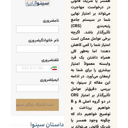
همسر یا شریک قانونی
در درخواست مهاجرت
می‌تواند بر امتیاز نهایی
شما در سیستم جامع
نام
ضروری
رتبه‌بندی (CRS)
تأثیرگذار باشد. اگرچه
برخی عوامل ممکن است
نام خانوادگی
ضروری
امتیاز شما را کمی کاهش
دهند؛ اما به‌طور کلی
همراه داشتن یک فرد
تلفن
ضروری
وابسته معمولاً امتیاز
Iran
بیشتری را برای شما به
+98
ارمغان می‌آورد. در ادامه
ایمیل
ضروری
این مقاله از سینوا، به
بررسی دقیق‌تر عوامل
تأثیرگذار بر امتیاز CRS
در دو گروه اصلی A و B
خواهیم پرداخت و
توضیح خواهیم داد که
چگونه وجود همسر یا
داستان سینوا
شریک قانونی می‌تواند بر