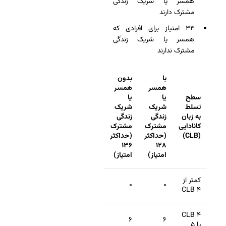
همسر یا شریک زندگی
مشترک دارند
۳۴ امتیاز برای افرادی که
همسر یا شریک زندگی
مشترک ندارند
با
بدون
همسر
همسر
سطح
یا
یا
تسلط
شریک
شریک
به زبان
زندگی
زندگی
کانادایی
مشترک
مشترک
(CLB)
(حداکثر
(حداکثر
۱۳۶
۱۲۸
امتیاز)
امتیاز)
کمتر از
۰
۰
CLB ۴
CLB ۴
۶
۶
یا ۵