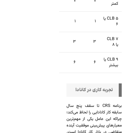
۰
۰
کمتر
CLB ۵ یا
۱
۱
۶
CLB ۷
۳
۳
یا ۸
CLB ۹ یا
۶
۶
بیشتر
تجربه کاری در کانادا
برنامه CRS تا سقف پنج سال
سابقه کار کانادایی را لحاظ می‌کند؛
چراکه این عامل یکی از مهم‌ترین
معیارهای پیش‌بینی موفقیت آینده
متقاضی در بازار کار کانادا است.