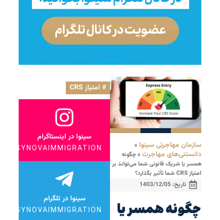
امتیاز CRS
سینوا در اینستاگرام
سازمان مهاجرتی سینوا
»
SYNOVAIMMIGRATION
دانستنی‌های مهاجرت
»
چگونه
همسر یا شریک قانونی شما می‌تواند بر
امتیاز CRS شما تأثیر بگذارد؟
تاریخ:
1403/12/05
سینوا در تلگرام
چگونه همسر یا
SYNOVAIMMIGRATION