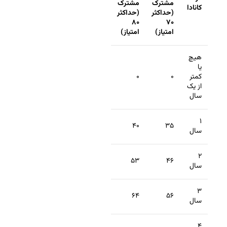
مشترک
مشترک
کانادا
(حداکثر
(حداکثر
۸۰
۷۰
امتیاز)
امتیاز)
هیچ
یا
کمتر
۰
۰
از یک
سال
۱
۴۰
۳۵
سال
۲
۵۳
۴۶
سال
۳
۶۴
۵۶
سال
۴