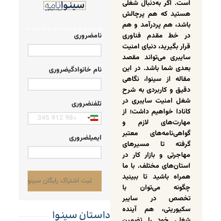
است. اگر به‌دنبال شغلی
هستید که هم پرچالش
باشد، هم پردرآمد و هم
در خط مقدم فناوری
نام
ضروری
قرار بگیرید، دنیای امنیت
سایبری می‌تواند مقصد
بعدی شما باشد. در این
نام خانوادگی
ضروری
مقاله از سینوا، نگاهی
دقیق و کاربردی به شرح
شغل امنیت سایبری در
تلفن
ضروری
کانادا خواهیم داشت؛ از
Iran
مهارت‌های لازم و
+98
گواهی‌نامه‌های معتبر
ایمیل
ضروری
گرفته تا مسیرهای
مهاجرتی و بازار کار در
استان‌های مختلف. با ما
همراه باشید تا ببینید
چگونه می‌توان با
تخصص در سایبر
سکیوریتی، هم آینده‌
داستان سینوا
شغلی خود را تضمین