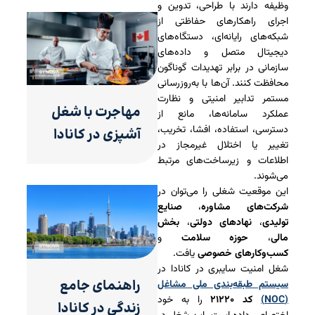
وظیفه دارند با طراحی، تدوین و
اجرای راهکارهای حفاظتی از
شبکه‌های رایانه‌ای، دستگاه‌های
دیجیتال متصل و داده‌های
سازمانی در برابر تهدیدات گوناگون
محافظت کنند. آن‌ها با به‌روزرسانی
مستمر تدابیر امنیتی و نظارت
مهاجرت با شغل
عملکرد سامانه‌ها، مانع از
دسترسی، استفاده، افشا، تخریب،
آشپزی در کانادا
تغییر یا اختلال غیرمجاز در
اطلاعات و زیرساخت‌های مرتبط
می‌شوند.
این موقعیت شغلی را می‌توان در
شرکت‌های مشاوره
،
صنایع
تولیدی
،
نهادهای دولتی
،
بخش
مالی
،
حوزه سلامت
و
کسب‌وکارهای خصوصی
یافت.
شغل امنیت سایبری در کانادا در
راهنمای جامع
سیستم طبقه‌بندی ملی مشاغل
(NOC)
کد ۲۱۲۲۰
را به خود
زندگی در کانادا