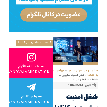
امنیت سایبری در کانادا
سینوا در اینستاگرام
سازمان مهاجرتی سینوا
مهاجرت
»
SYNOVAIMMIGRATION
به کانادا
»
شغل امنیت سایبری در
کانادا + شرایط و الزامات
تاریخ:
1404/05/14
شغل امنیت
سینوا در تلگرام
SYNOVAIMMIGRATION