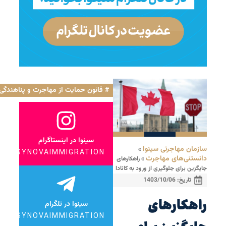
قانون حمایت از مهاجرت و پناهندگی کاناد
سینوا در اینستاگرام
سازمان مهاجرتی سینوا
»
SYNOVAIMMIGRATION
دانستنی‌های مهاجرت
»
راهکارهای
جایگزین برای جلوگیری از ورود به کانادا
تاریخ:
1403/10/06
راهکارهای
سینوا در تلگرام
SYNOVAIMMIGRATION