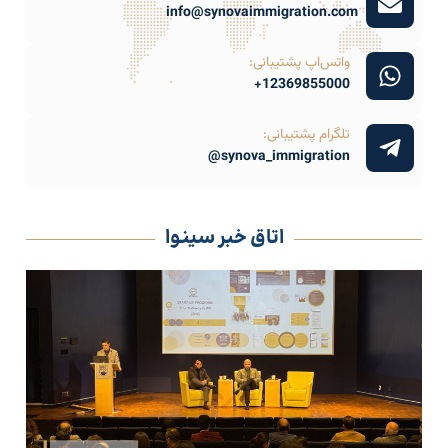
info@synovaimmigration.com
واتس‌اپ پشتیبانی:
12369855000+
تلگرام پشتیبانی:
synova_immigration@
اتاق خبر سینوا