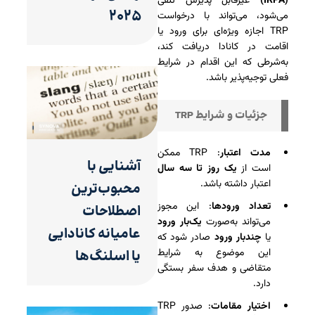
(IRPA)
غیرقابل پذیرش تلقی
۲۰۲۵
می‌شود، می‌تواند با درخواست
TRP اجازه ویژه‌ای برای ورود یا
اقامت در کانادا دریافت کند،
به‌شرطی که این اقدام در شرایط
فعلی توجیه‌پذیر باشد.
جزئیات و شرایط TRP
مدت اعتبار
: TRP ممکن
آشنایی با
است از
یک روز تا سه سال
اعتبار داشته باشد.
محبوب‌ترین
تعداد ورودها
: این مجوز
اصطلاحات
می‌تواند به‌صورت
یک‌بار ورود
عامیانه کانادایی
یا
چندبار ورود
صادر شود که
این موضوع به شرایط
یا اسلنگ‌ها
متقاضی و هدف سفر بستگی
دارد.
اختیار مقامات
: صدور TRP