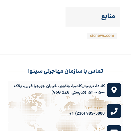
منابع
cicnews.com
تماس با سازمان مهاجرتی سینوا
کانادا، بریتیش‌کلمبیا، ونکوور، خیابان جورجیا غربی، پلاک
۱۵۰۰-۱۵۲۰ (کدپستی: V6G 2Z6)
تلفن تماس:
985-5000 (236) 1+
ایمیل: